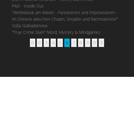
PAO - Inside Out
"Weltklassik am Klavier - Fantasieren und Improvisieren -
im Dreieck zwischen Chopin, Skrjabin und Rachmaninov!"
Sofja Gülbadamova
"True Crime Slam" Mord, Mystery & Mindgames
3
4
5
6
7
8
9