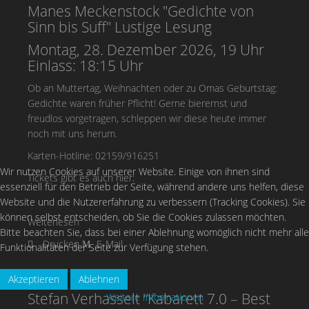
Manes Meckenstock "Gedichte von
Sinn bis Suff" Lustige Lesung
Montag, 28. Dezember 2026, 19 Uhr
Einlass: 18:15 Uhr
Ob an Muttertag, Weihnachten oder zu Omas Geburtstag:
Gedichte waren früher Pflicht! Gerne bierernst und
freudlos vorgetragen, schleppen wir diese heute immer
noch mit uns herum.
Karten-Hotline: 02159/916251
Wir nutzen Cookies auf unserer Website. Einige von ihnen sind
Tickets gibt es auch hier:
essenziell für den Betrieb der Seite, während andere uns helfen, diese
Website und die Nutzererfahrung zu verbessern (Tracking Cookies). Sie
können selbst entscheiden, ob Sie die Cookies zulassen möchten.
Weiterlesen
Bitte beachten Sie, dass bei einer Ablehnung womöglich nicht mehr alle
Drucken
E-Mail
Funktionalitäten der Seite zur Verfügung stehen.
Akzeptieren
Ablehnen
Stefan Verhasselt “Kabarett 7.0 – Best
Weitere Informationen