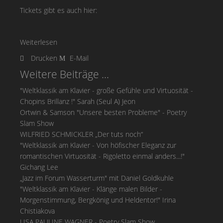
Tickets gibt es auch hier:
Weiterlesen
Drucken
E-Mail
Weitere Beiträge ...
"Weltklassik am Klavier - große Gefühle und Virtuosität -
Chopins Brillanz !" Sarah (Seul A) Jeon
Ortwin & Samson "Unsere besten Probleme" - Poetry
Slam Show
WILFRIED SCHMICKLER „Der tuts noch“
"Weltklassik am Klavier - Von höfischer Eleganz zur
romantischen Virtuosität - Rigoletto einmal anders...!"
Gichang Lee
„Jazz im Forum Wasserturm" mit Daniel Goldkuhle
"Weltklassik am Klavier - Klänge malen Bilder -
Morgenstimmung, Bergkönig und Heldentor!" Irina
Chistiakova
LISA PAULINE WAGNER - Poetry Slam Show