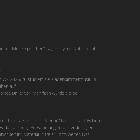
t meiner Musik sprechen“, sagt Suryeon Noh über ihr
.
m WS 2025/26 studiert sie Klavierkammermusik in
ihen auf.
rote Brille“ vor. Mehrfach wurde sie bei
t. Liszt's „Soirées de Vienne“ basieren auf Walzern
 du soir“ zeigt Verwandlung: In der endgültigen
wickelt ihr Material in freier Form weiter. Das