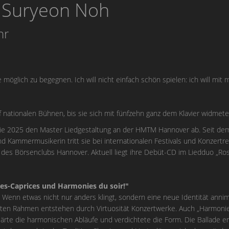
" Suryeon Noh
hr
ie möglich zu begegnen. Ich will nicht einfach schön spielen: ich will mi
f nationalen Bühnen, bis sie sich mit fünfzehn ganz dem Klavier widmete
sie 2025 den Master Liedgestaltung an der HMTM Hannover ab. Seit de
nd Kammermusikerin tritt sie bei internationalen Festivals und Konzertre
 des Börsenclubs Hannover. Aktuell liegt ihre Debüt-CD im Liedduo „Rosa
ses-Caprices und Harmonies du soir!"
enn etwas nicht nur anders klingt, sondern eine neue Identität annimm
aten Rahmen entstehen durch Virtuosität Konzertwerke. Auch „Harmonies
lärte die harmonischen Abläufe und verdichtete die Form. Die Ballade ent