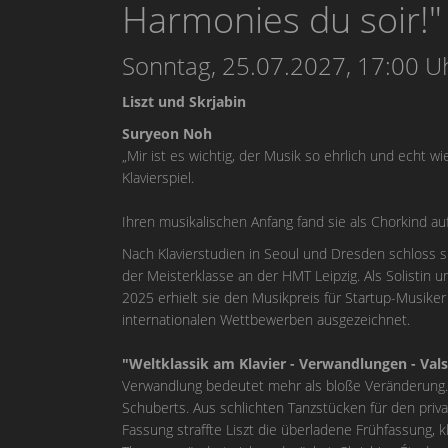
Harmonies du soir!
Sonntag, 25.07.2027, 17:00 U
Liszt und Skrjabin
Suryeon Noh
„Mir ist es wichtig, der Musik so ehrlich und echt w
Klavierspiel.
Ihren musikalischen Anfang fand sie als Chorkind au
Nach Klavierstudien in Seoul und Dresden schloss 
der Meisterklasse an der HMT Leipzig. Als Solistin u
2025 erhielt sie den Musikpreis für Startup-Musiker
internationalen Wettbewerben ausgezeichnet.
"Weltklassik am Klavier - Verwandlungen - Val
Verwandlung bedeutet mehr als bloße Veränderung. W
Schuberts. Aus schlichten Tanzstücken für den priv
Fassung straffte Liszt die überladene Frühfassung, k