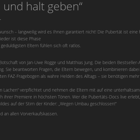
n und halt geben“
r
nsch – langweilig wird es Ihnen garantiert nicht! Die Pubertät ist eine 
lieder ist diese Phase
geduldigsten Eltern fühlen sich oft ratlos.
Botschaft von Jan-Uwe Rogge und Matthias Jung. Die beiden Bestseller-A
ng. Sie beantworten Fragen, die Eltern bewegen, und kombinieren dabei
ten FAZ-Fragebogen als wahre Helden des Alltags – sie benötigen mehr
m Lachen“ verpflichtet und nehmen die Eltern mit auf eine unterhaltsam
ch ihrer Premiere in höchsten Tönen. Wer die Pubertäts-Docs live erleb
hildes auf der Stirn der Kinder: „Wegen Umbau geschlossen!“
d an allen Vorverkaufskassen.