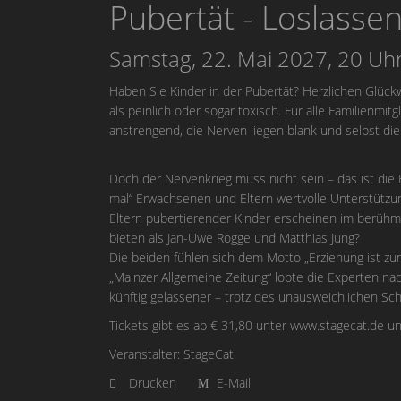
Pubertät - Loslasse
Samstag, 22. Mai 2027, 20 Uh
Haben Sie Kinder in der Pubertät? Herzlichen Glückwu
als peinlich oder sogar toxisch. Für alle Familienmitg
anstrengend, die Nerven liegen blank und selbst die 
Doch der Nervenkrieg muss nicht sein – das ist die 
mal“ Erwachsenen und Eltern wertvolle Unterstützu
Eltern pubertierender Kinder erscheinen im berühm
bieten als Jan-Uwe Rogge und Matthias Jung?
Die beiden fühlen sich dem Motto „Erziehung ist zu
„Mainzer Allgemeine Zeitung“ lobte die Experten na
künftig gelassener – trotz des unausweichlichen Sc
Tickets gibt es ab € 31,80 unter
www.stagecat.de
un
Veranstalter: StageCat
Drucken
E-Mail