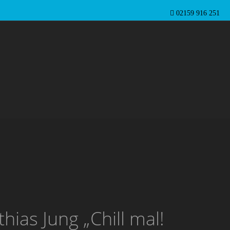
02159 916 251
ias Jung „Chill mal!