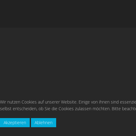
Wir nutzen Cookies auf unserer Website. Einige von ihnen sind essenzie
selbst entscheiden, ob Sie die Cookies zulassen möchten. Bitte beachte
Lank:
Akzeptieren
Ablehnen
Buchhandlung Mrs.Books, Tel. o2150 / 5437
Osterath: