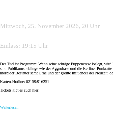
Mittwoch, 25. November 2026, 20 Uhr
Einlass: 19:15 Uhr
Der Titel ist Programm: Wenn seine schräge Puppencrew loslegt, wird
sind Publikumslieblinge wie der Aggrohase und die Berliner Punkratte
morbider Bestatter samt Urne und der größte Influencer der Neuzeit,
Karten-Hotline: 02159/916251
Tickets gibt es auch hier:
Weiterlesen