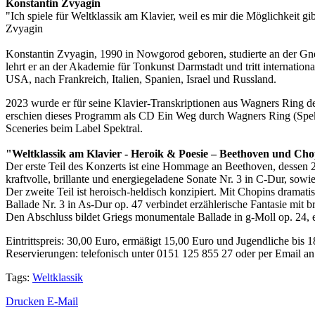
Konstantin Zvyagin
"Ich spiele für Weltklassik am Klavier, weil es mir die Möglichkeit 
Zvyagin
Konstantin Zvyagin, 1990 in Nowgorod geboren, studierte an der G
lehrt er an der Akademie für Tonkunst Darmstadt und tritt internationa
USA, nach Frankreich, Italien, Spanien, Israel und Russland.
2023 wurde er für seine Klavier-Transkriptionen aus Wagners Ring de
erschien dieses Programm als CD Ein Weg durch Wagners Ring (Spekt
Sceneries beim Label Spektral.
"Weltklassik am Klavier - Heroik & Poesie – Beethoven und Cho
Der erste Teil des Konzerts ist eine Hommage an Beethoven, dessen 2
kraftvolle, brillante und energiegeladene Sonate Nr. 3 in C-Dur, sowie
Der zweite Teil ist heroisch-heldisch konzipiert. Mit Chopins dramatisc
Ballade Nr. 3 in As-Dur op. 47 verbindet erzählerische Fantasie mit bri
Den Abschluss bildet Griegs monumentale Ballade in g-Moll op. 24, e
Eintrittspreis: 30,00 Euro, ermäßigt 15,00 Euro und Jugendliche bis 18
Reservierungen: telefonisch unter 0151 125 855 27 oder per Email a
Tags:
Weltklassik
Drucken
E-Mail