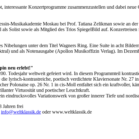
gibt, interessante Konzertprogramme zusammenzustellen und dabei neue 
nessin-Musikakademie Moskau bei Prof. Tatiana Zelikman sowie an der
l als Solist sowie als Mitglied des Trios SpiegelBild auf. Konzertreisen
s Nibelungen unter dem Titel Wagners Ring. Eine Suite in acht Bilder
ral) und als Notenausgabe (Apollon Musikoffizin Verlag). Im Dezembe
pin neu erlebt!"
00. Todesjahr weltweit gefeiert wird. In diesem Programmteil kontrasti
 die lyrisch-kontrastreiche, poetisch verdichtete Klaviersonate Nr. 27 in
her Polonaise op. 26 Nr. 1 in cis-Moll entfaltet sich ein kraftvoller, kä
llanter Virtuosität und poetischer Leuchtkraft.
in eindrucksvolles Variationswerk von großer innerer Tiefe und nordis
 Jahren frei
n
info@weltklassik.de
oder www.weltklassik.de