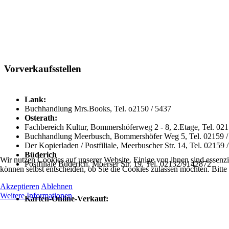
Vorverkaufsstellen
Lank:
Buchhandlung Mrs.Books, Tel. o2150 / 5437
Osterath:
Fachbereich Kultur, Bommershöferweg 2 - 8, 2.Etage, Tel. 02
Buchhandlung Meerbusch, Bommershöfer Weg 5, Tel. 02159 /
Der Kopierladen / Postfiliale, Meerbuscher Str. 14, Tel. 02159
Büderich
Wir nutzen Cookies auf unserer Website. Einige von ihnen sind essenzi
Postfiliale Büderich, Moerser Str. 19, Tel. 02132/9142872
können selbst entscheiden, ob Sie die Cookies zulassen möchten. Bitte
Akzeptieren
Ablehnen
Weitere Informationen
Karten-Online-Verkauf: