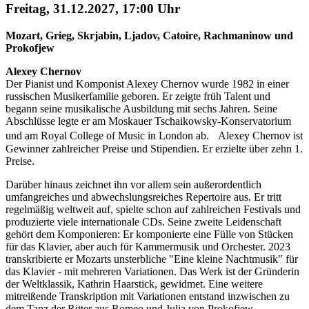
Freitag, 31.12.2027, 17:00 Uhr
Mozart, Grieg, Skrjabin, Ljadov, Catoire, Rachmaninow und
Prokofjew
Alexey Chernov
Der Pianist und Komponist Alexey Chernov wurde 1982 in einer
russischen Musikerfamilie geboren. Er zeigte früh Talent und
begann seine musikalische Ausbildung mit sechs Jahren. Seine
Abschlüsse legte er am Moskauer Tschaikowsky-Konservatorium
und am Royal College of Music in London ab. Alexey Chernov ist
Gewinner zahlreicher Preise und Stipendien. Er erzielte über zehn 1.
Preise.
Darüber hinaus zeichnet ihn vor allem sein außerordentlich
umfangreiches und abwechslungsreiches Repertoire aus. Er tritt
regelmäßig weltweit auf, spielte schon auf zahlreichen Festivals und
produzierte viele internationale CDs. Seine zweite Leidenschaft
gehört dem Komponieren: Er komponierte eine Fülle von Stücken
für das Klavier, aber auch für Kammermusik und Orchester. 2023
transkribierte er Mozarts unsterbliche "Eine kleine Nachtmusik" für
das Klavier - mit mehreren Variationen. Das Werk ist der Gründerin
der Weltklassik, Kathrin Haarstick, gewidmet. Eine weitere
mitreißende Transkription mit Variationen entstand inzwischen zu
dem Tanz der Ritter aus Romeo und Julia von Prokofiew.