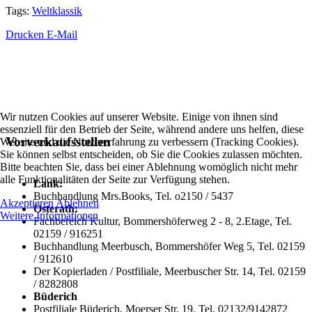
Tags:
Weltklassik
Drucken
E-Mail
Wir nutzen Cookies auf unserer Website. Einige von ihnen sind
essenziell für den Betrieb der Seite, während andere uns helfen, diese
Vorverkaufsstellen
Website und die Nutzererfahrung zu verbessern (Tracking Cookies).
Sie können selbst entscheiden, ob Sie die Cookies zulassen möchten.
Bitte beachten Sie, dass bei einer Ablehnung womöglich nicht mehr
alle Funktionalitäten der Seite zur Verfügung stehen.
Lank:
Buchhandlung Mrs.Books, Tel. o2150 / 5437
Akzeptieren
Ablehnen
Osterath:
Weitere Informationen
Fachbereich Kultur, Bommershöferweg 2 - 8, 2.Etage, Tel.
02159 / 916251
Buchhandlung Meerbusch, Bommershöfer Weg 5, Tel. 02159
/ 912610
Der Kopierladen / Postfiliale, Meerbuscher Str. 14, Tel. 02159
/ 8282808
Büderich
Postfiliale Büderich, Moerser Str. 19, Tel. 02132/9142872