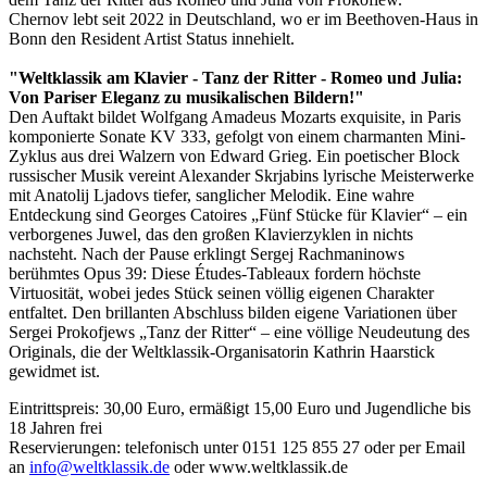
Chernov lebt seit 2022 in Deutschland, wo er im Beethoven-Haus in
Bonn den Resident Artist Status innehielt.
"Weltklassik am Klavier - Tanz der Ritter - Romeo und Julia:
Von Pariser Eleganz zu musikalischen Bildern!"
Den Auftakt bildet Wolfgang Amadeus Mozarts exquisite, in Paris
komponierte Sonate KV 333, gefolgt von einem charmanten Mini-
Zyklus aus drei Walzern von Edward Grieg. Ein poetischer Block
russischer Musik vereint Alexander Skrjabins lyrische Meisterwerke
mit Anatolij Ljadovs tiefer, sanglicher Melodik. Eine wahre
Entdeckung sind Georges Catoires „Fünf Stücke für Klavier“ – ein
verborgenes Juwel, das den großen Klavierzyklen in nichts
nachsteht. Nach der Pause erklingt Sergej Rachmaninows
berühmtes Opus 39: Diese Études-Tableaux fordern höchste
Virtuosität, wobei jedes Stück seinen völlig eigenen Charakter
entfaltet. Den brillanten Abschluss bilden eigene Variationen über
Sergei Prokofjews „Tanz der Ritter“ – eine völlige Neudeutung des
Originals, die der Weltklassik-Organisatorin Kathrin Haarstick
gewidmet ist.
Eintrittspreis: 30,00 Euro, ermäßigt 15,00 Euro und Jugendliche bis
18 Jahren frei
Reservierungen: telefonisch unter 0151 125 855 27 oder per Email
an
info@weltklassik.de
oder www.weltklassik.de