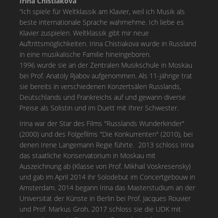
Irina Chistiakova
“Ich spiele für Weltklassik am Klavier, weil ich Musik als
beste internationale Sprache wahrnehme. Ich liebe es
Klavier zuspielen. Weltklassik gibt mir neue
Auftrittsmöglichkeiten. Irina Chistiakova wurde in Russland
in eine musikalische Familie hineingeboren.
1996 wurde sie an der Zentralen Musikschule in Moskau
bei Prof. Anatoly Rjabov aufgenommen. Als 11-jährige trat
sie bereits in verschiedenen Konzertsälen Russlands,
Deutschlands und Frankreichs auf und gewann diverse
Preise als Solistin und im Duett mit Ihrer Schwester.
Irina war der Star des Films "Russlands Wunderkinder"
(2000) und des Folgefilms "Die Konkurrenten" (2010), bei
denen Irene Langemann Regie führte. 2013 schloss Irina
das staatliche Konservatorium in Moskau mit
Auszeichnung ab (Klasse von Prof. Mikhail Voskresensky)
und gab im April 2014 ihr Solodebut im Concertgebouw in
Amsterdam. 2014 begann Irina das Masterstudium an der
Universität der Künste in Berlin bei Prof. Jacques Rouvier
und Prof. Markus Groh. 2017 schloss sie die UDK mit