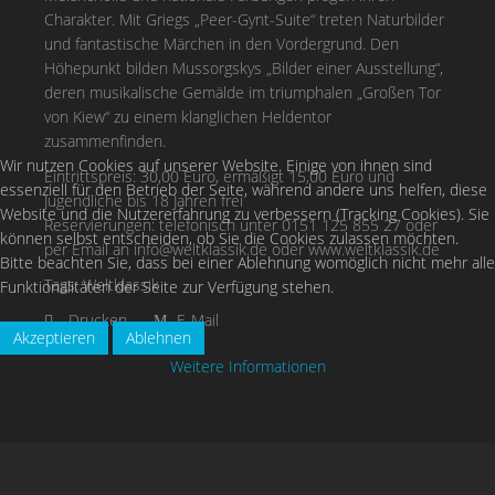
Charakter. Mit Griegs „Peer-Gynt-Suite“ treten Naturbilder
und fantastische Märchen in den Vordergrund. Den
Höhepunkt bilden Mussorgskys „Bilder einer Ausstellung“,
deren musikalische Gemälde im triumphalen „Großen Tor
von Kiew“ zu einem klanglichen Heldentor
zusammenfinden.
Wir nutzen Cookies auf unserer Website. Einige von ihnen sind
Eintrittspreis: 30,00 Euro, ermäßigt 15,00 Euro und
essenziell für den Betrieb der Seite, während andere uns helfen, diese
Jugendliche bis 18 Jahren frei
Website und die Nutzererfahrung zu verbessern (Tracking Cookies). Sie
Reservierungen: telefonisch unter 0151 125 855 27 oder
können selbst entscheiden, ob Sie die Cookies zulassen möchten.
per Email an
info@weltklassik.de
oder www.weltklassik.de
Bitte beachten Sie, dass bei einer Ablehnung womöglich nicht mehr alle
Tags:
Weltklassik
Funktionalitäten der Seite zur Verfügung stehen.
Drucken
E-Mail
Akzeptieren
Ablehnen
Weitere Informationen