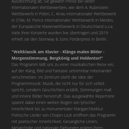
Auszeichnung ab. Sie gewann Preise bei vielen
internationalen Wettbewerben, wie dem A. Rubinstein
Wettbewerb in Polen, C. Arrau internationaler Wettbewerb
in Chile, M. Ponce internationaler Wettbewerb in Mexiko,
der Europäische Klavierwettbewerb in Deutschland u.v.a.
Viele ihrer Konzerte wurden live übertragen und 2019
erhielt sie den Steinway & Sons Förderpreis in Berlin.
"Weltklassik am Klavier - Klänge malen Bilder -
Morgenstimmung, Bergkönig und Heldentor!"
Das Programm lädt uns zu einer musikalischen Reise ein,
auf der Klang, Bild und Fantasie untrennbar miteinander
verschmelzen. Im Zentrum steht die Idee der
Programmmusik: Musik, die nicht nur für sich selbst
spricht, sondern Geschichten erzählt, Stimmungen malt
und innere Bilder hervorruft. Das ausgewählte Repertoire
spannt dabei einen weiten Bogen von lyrischer
Innerlichkeit bis zu monumentaler Klangarchitektur.
Polnische Lieder von Chopin-Liszt eröffnen das Programm
mit poetischer Innerlichkeit. Gesangliche Linien,
Melancholie und nationale Färbungen prägen ihren