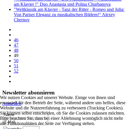
am Klavier !" Duo Anastasia und Polina Churbanova
"Weltklassik am Klavier - Tanz der Ritter - Romeo und Julia:
Von Pariser Eleganz zu musikalischen Bildern!" Alexey
Chernov
46
47
48
49
50
51
52
Newsletter abonnieren
Wir nutzen Cookies auf unserer Website. Einige von ihnen sind
essenziell für den Betrieb der Seite, während andere uns helfen, diese
Anmelden
Website und die Nutzererfahrung zu verbessern (Tracking Cookies).
Sie können selbst entscheiden, ob Sie die Cookies zulassen möchten.
Bitte beachten Sie, dass bei einer Ablehnung womöglich nicht mehr
alle Funktionalitäten der Seite zur Verfügung stehen.