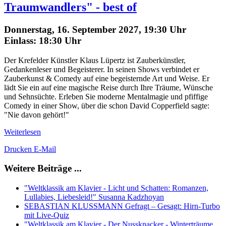
Traumwandlers" - best of
Donnerstag, 16. September 2027, 19:30 Uhr
Einlass: 18:30 Uhr
Der Krefelder Künstler Klaus Lüpertz ist Zauberkünstler,
Gedankenleser und Begeisterer. In seinen Shows verbindet er
Zauberkunst & Comedy auf eine begeisternde Art und Weise. Er
lädt Sie ein auf eine magische Reise durch Ihre Träume, Wünsche
und Sehnsüchte. Erleben Sie moderne Mentalmagie und pfiffige
Comedy in einer Show, über die schon David Copperfield sagte:
"Nie davon gehört!"
Weiterlesen
Drucken
E-Mail
Weitere Beiträge ...
"Weltklassik am Klavier - Licht und Schatten: Romanzen,
Lullabies, Liebesleid!" Susanna Kadzhoyan
SEBASTIAN KLUSSMANN Gefragt – Gesagt: Hirn-Turbo
mit Live-Quiz
"Weltklassik am Klavier - Der Nussknacker - Winterträume