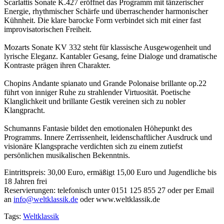
Scarlattis Sonate K.427 eröffnet das Programm mit tänzerischer
Energie, rhythmischer Schärfe und überraschender harmonischer
Kühnheit. Die klare barocke Form verbindet sich mit einer fast
improvisatorischen Freiheit.
Mozarts Sonate KV 332 steht für klassische Ausgewogenheit und
lyrische Eleganz. Kantabler Gesang, feine Dialoge und dramatische
Kontraste prägen ihren Charakter.
Chopins Andante spianato und Grande Polonaise brillante op.22
führt von inniger Ruhe zu strahlender Virtuosität. Poetische
Klanglichkeit und brillante Gestik vereinen sich zu nobler
Klangpracht.
Schumanns Fantasie bildet den emotionalen Höhepunkt des
Programms. Innere Zerrissenheit, leidenschaftlicher Ausdruck und
visionäre Klangsprache verdichten sich zu einem zutiefst
persönlichen musikalischen Bekenntnis.
Eintrittspreis: 30,00 Euro, ermäßigt 15,00 Euro und Jugendliche bis
18 Jahren frei
Reservierungen: telefonisch unter 0151 125 855 27 oder per Email
an
info@weltklassik.de
oder www.weltklassik.de
Tags:
Weltklassik