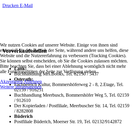
Drucken
E-Mail
Wir nutzen Cookies auf unserer Website. Einige von ihnen sind
essenziell für den Betrieb der Seite, während andere uns helfen, diese
Vorverkaufsstellen
Website und die Nutzererfahrung zu verbessern (Tracking Cookies).
Sie können selbst entscheiden, ob Sie die Cookies zulassen möchten.
Bitte beachten Sie, dass bei einer Ablehnung womöglich nicht mehr
Lank:
alle Funktionalitäten der Seite zur Verfügung stehen.
Buchhandlung Mrs.Books, Tel. o2150 / 5437
Osterath:
Akzeptieren
Ablehnen
Fachbereich Kultur, Bommershöferweg 2 - 8, 2.Etage, Tel.
Weitere Informationen
02159 / 916251
Buchhandlung Meerbusch, Bommershöfer Weg 5, Tel. 02159
/ 912610
Der Kopierladen / Postfiliale, Meerbuscher Str. 14, Tel. 02159
/ 8282808
Büderich
Postfiliale Büderich, Moerser Str. 19, Tel. 02132/9142872