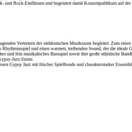
assik- und Rock-Einflüssen und begeistert damit Konzertpublikum auf der
genden Vertretern der süddeutschen Musikszene begleitet: Zum einen v
es Rhythmusspiel und einen warmen, treibenden Sound, der die ideale 
hes und fein musikalisches Bassspiel sowie ihre große stilistische Bandbr
Gypsy-Jazz-Szene.
sen Gypsy Jazz mit frischer Spielfreude und charakterstarker Ensemble