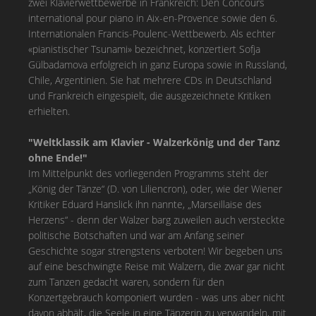
zwei Klavierwettbewerbe in Frankreich: Den Concours
international pour piano in Aix-en-Provence sowie den 6.
Internationalen Francis-Poulenc-Wettbewerb. Als echter
«pianistischer Tsunami» bezeichnet, konzertiert Sofja
Gülbadamova erfolgreich in ganz Europa sowie in Russland,
Chile, Argentinien. Sie hat mehrere CDs in Deutschland
und Frankreich eingespielt, die ausgezeichnete Kritiken
erhielten.
"Weltklassik am Klavier - Walzerkönig und der Tanz
ohne Ende!"
Im Mittelpunkt des vorliegenden Programms steht der
„König der Tänze“ (D. von Liliencron), oder, wie der Wiener
Kritiker Eduard Hanslick ihn nannte, „Marseillaise des
Herzens“ - denn der Walzer barg zuweilen auch versteckte
politische Botschaften und war am Anfang seiner
Geschichte sogar strengstens verboten! Wir begeben uns
auf eine beschwingte Reise mit Walzern, die zwar gar nicht
zum Tanzen gedacht waren, sondern für den
Konzertgebrauch komponiert wurden - was uns aber nicht
davon abhält, die Seele in eine Tänzerin zu verwandeln, mit