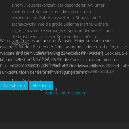
einem „Neujahrskonzert“ der besonderen Art, unter
anderem mit Komponisten, die man mit den
berühmtesten Walzern assoziiert: J. Strauss und P.
Tschaikowsky. Wie die große Ballerina Martha Graham
sagte: „Tanz ist die verborgene Sprache der Seele“ - und
die Musik verleiht dieser Sprache den schönsten
Wir nutzen Cookies auf unserer Website. Einige von ihnen sind
Ausdruck!
essenziell für den Betrieb der Seite, während andere uns helfen, diese
Eintrittspreis: 30,00 Euro, ermäßigt 15,00 Euro und
Website und die Nutzererfahrung zu verbessern (Tracking Cookies). Sie
Jugendliche bis 18 Jahren frei
können selbst entscheiden, ob Sie die Cookies zulassen möchten.
Reservierungen: telefonisch unter 0151 125 855 27 oder
Bitte beachten Sie, dass bei einer Ablehnung womöglich nicht mehr alle
per Email an
info@weltklassik.de
oder www.weltklassik.de
Funktionalitäten der Seite zur Verfügung stehen.
Tags:
Weltklassik
Akzeptieren
Ablehnen
Drucken
E-Mail
Weitere Informationen