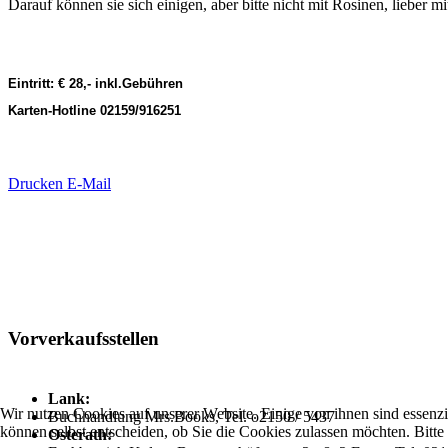
Darauf können sie sich einigen, aber bitte nicht mit Rosinen, lieber
Eintritt: € 28,- inkl.Gebühren
Karten-Hotline 02159/916251
Drucken
E-Mail
Vorverkaufsstellen
Lank:
Wir nutzen Cookies auf unserer Website. Einige von ihnen sind essenzi
Buchhandlung Mrs.Books, Tel. o2150 / 5437
können selbst entscheiden, ob Sie die Cookies zulassen möchten. Bitte
Osterath: