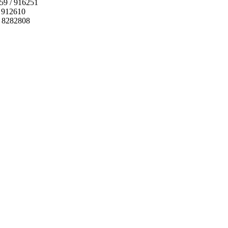
159 / 916251
 912610
 / 8282808