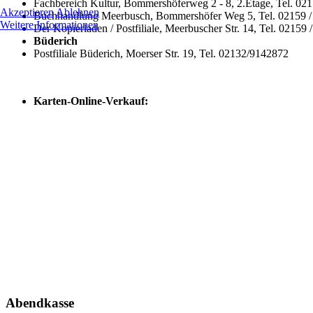
Fachbereich Kultur, Bommershöferweg 2 - 8, 2.Etage, Tel. 02
Akzeptieren
Ablehnen
Buchhandlung Meerbusch, Bommershöfer Weg 5, Tel. 02159 /
Weitere Informationen
Der Kopierladen / Postfiliale, Meerbuscher Str. 14, Tel. 02159
Büderich
Postfiliale Büderich, Moerser Str. 19, Tel. 02132/9142872
Karten-Online-Verkauf:
Abendkasse